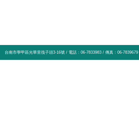
台南市學甲區光華里筏子頭3-16號 / 電話：06-7833983 / 傳真：06-7839679