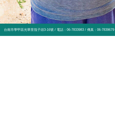
台南市學甲區光華里筏子頭3-16號 / 電話：06-7833983 / 傳真：06-7839679