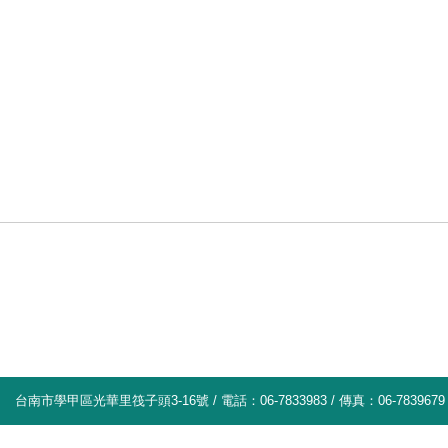
台南市學甲區光華里筏子頭3-16號 / 電話：06-7833983 / 傳真：06-7839679