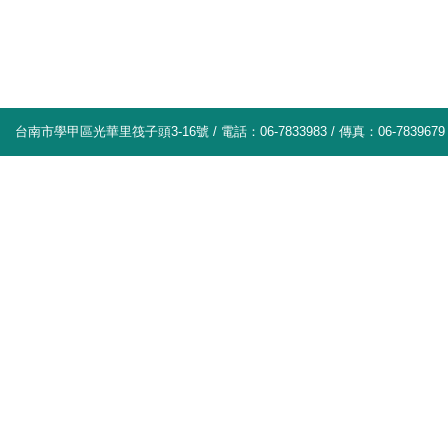
台南市學甲區光華里筏子頭3-16號 / 電話：06-7833983 / 傳真：06-7839679