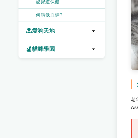
泌尿道保健
何謂低血鉀?
愛狗天地
飼料可以當做主食嗎？
貓咪學園
如何換算狗的年齡呢？
如何更換新飼料及注意事項
老年
As