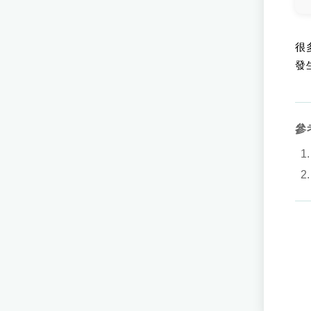
很
發
參