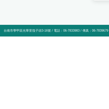
台南市學甲區光華里筏子頭3-16號 / 電話：06-7833983 / 傳真：06-7839679