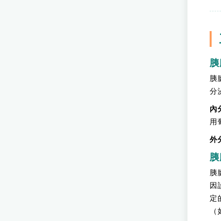
胰
胰
分
內
用
外
胰
胰
因
定
（