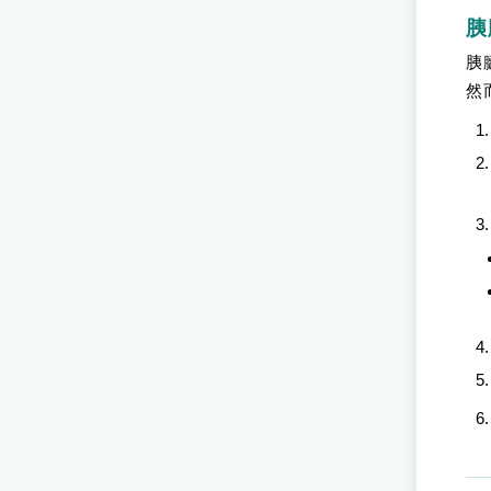
胰
胰
然