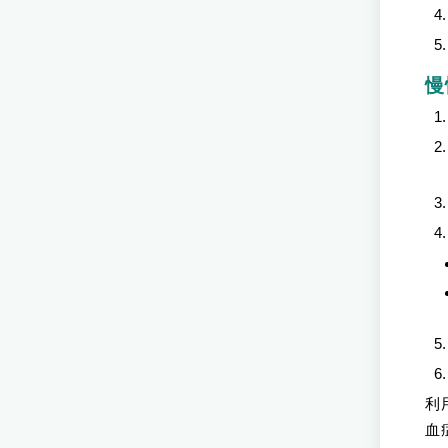
慢
利
血